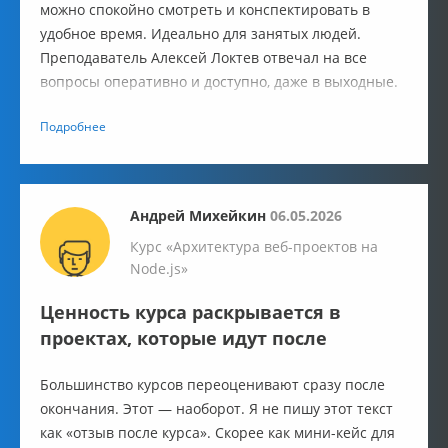
можно спокойно смотреть и конспектировать в
удобное время. Идеально для занятых людей.
Преподаватель Алексей Локтев отвечал на все
вопросы оперативно и доступно, даже в выходные.
Материала много, но искать что-то дополнительно в
Подробнее
интернете не придётся. В лекциях есть всё для
крепкой базы, чтобы сверстать простой сайт.
Андрей Михейкин
06.05.2026
Курс «Архитектура веб-проектов на
Node.js»
Ценность курса раскрывается в
проектах, которые идут после
Большинство курсов переоценивают сразу после
окончания. Этот — наоборот. Я не пишу этот текст
как «отзыв после курса». Скорее как мини-кейс для