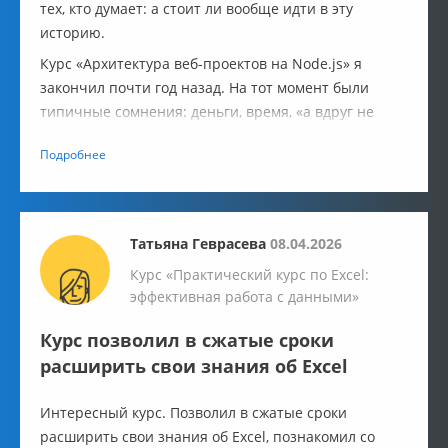
тех, кто думает: а стоит ли вообще идти в эту
историю.
Курс «Архитектура веб-проектов на Node.js» я
закончил почти год назад. На тот момент были
типичные сомнения: деньги, время, «а вдруг не
зайдёт». Сразу скажу: впечатления тогда остались
Подробнее
положительные.
Татьяна Геврасева
08.04.2026
Курс «Практический курс по Excel:
эффективная работа с данными»
Курс позволил в сжатые сроки
расширить свои знания об Excel
Интересный курс. Позволил в сжатые сроки
расширить свои знания об Excel, познакомил со