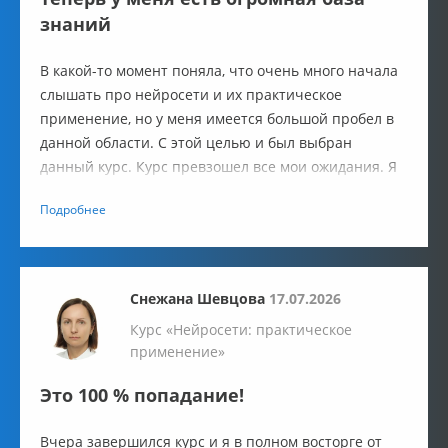
знаний
В какой-то момент поняла, что очень много начала
слышать про нейросети и их практическое
применение, но у меня имеется большой пробел в
данной области. С этой целью и был выбран
данный курс. Курс превзошел все мои ожидания. Я
прямо чувствую, как я шагнула вперед и повысила
Подробнее
уровень своей квалификации.
Снежана Шевцова
17.07.2026
Курс «Нейросети: практическое
применение»
Это 100 % попадание!
Вчера завершился курс и я в полном восторге от