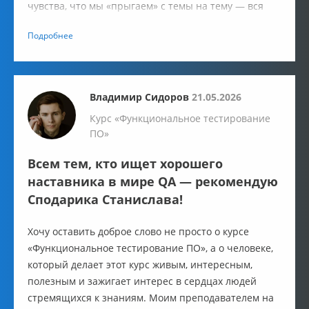
чувства, что мы «прыгаем» с темы на тему — вся
информация дается поэтапно и полно. Нагрузка в
Подробнее
течение всего учебного процесса была умеренной.
Владимир Сидоров
21.05.2026
Курс «Функциональное тестирование
ПО»
Всем тем, кто ищет хорошего
наставника в мире QA — рекомендую
Сподарика Станислава!
Хочу оставить доброе слово не просто о курсе
«Функциональное тестирование ПО», а о человеке,
который делает этот курс живым, интересным,
полезным и зажигает интерес в сердцах людей
стремящихся к знаниям. Моим преподавателем на