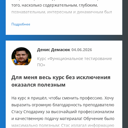
того, насколько содержательным, глубоким,
познавательным, интересным и динамичным был
этот курс. Все занятия — на одном дыхании!! Он
Подробнее
превзошел все мои ожидания!!!
Денис Демасюк
04.06.2026
Курс «Функциональное тестирование
ПО»
Для меня весь курс без исключения
оказался полезным
На курс я пришёл, чтобы сменить профессию. Хочу
выразить огромную благодарность преподавателю
Стасу Сподарику за высочайший профессионализм
и качественную подачу материала! Обучение было
максимально полезным: Стас излагал информацию