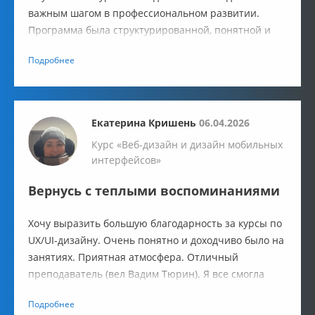
важным шагом в профессиональном развитии.
Программа была структурированной, понятной и
при этом глубокой — от основ пользовательского
Подробнее
опыта до создания полноценного дизайн-проекта.
Екатерина Кришень
06.04.2026
Курс «Веб-дизайн и дизайн мобильных
интерфейсов»
Вернусь с теплыми воспоминаниями
Хочу выразить большую благодарность за курсы по
UX/UI-дизайну. Очень понятно и доходчиво было на
занятиях. Приятная атмосфера. Отличный
преподаватель (вел Вадим Тюрин). Я все смогла
понять и всему научиться. Была рада даже в
Подробнее
непогоду идти на лекции.