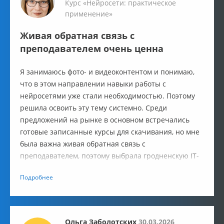
Курс «Нейросети: практическое
применение»
Живая обратная связь с
преподавателем очень ценна
Я занимаюсь фото- и видеоконтентом и понимаю,
что в этом направлении навыки работы с
нейросетями уже стали необходимостью. Поэтому
решила освоить эту тему системно. Среди
предложений на рынке в основном встречались
готовые записанные курсы для скачивания, но мне
была важна живая обратная связь с
преподавателем, поэтому выбрала гродненскую IT-
Academy. Кроме того, я уже проходила обучение
Подробнее
здесь в 2021 году и осталась довольна качеством.
Ольга Заболотских
30.03.2026