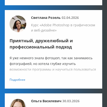
Светлана Розель
02.04.2026
Курс «Adobe Photoshop в графическом
и веб-дизайне»
Приятный, дружелюбный и
профессиональный подход
Я уже немного знала фотошоп, так как занимаюсь
фотографией, но хотела глубже изучить
возможности программы и научиться пользоваться
ею на более профессиональном уровне. Курс в IT-
Подробнее
Academy выбрала, доверившись отзывам.
Ольга Василевич
30.03.2026