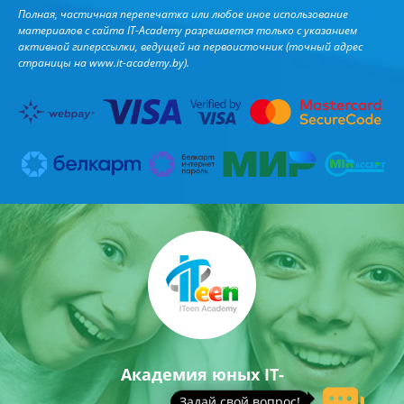
Полная, частичная перепечатка или любое иное использование
материалов с сайта IT-Academy разрешается только с указанием
активной гиперссылки, ведущей на первоисточник (точный адрес
страницы на
www.it-academy.by
).
Академия юных IT-
гениев
Задай свой вопрос!