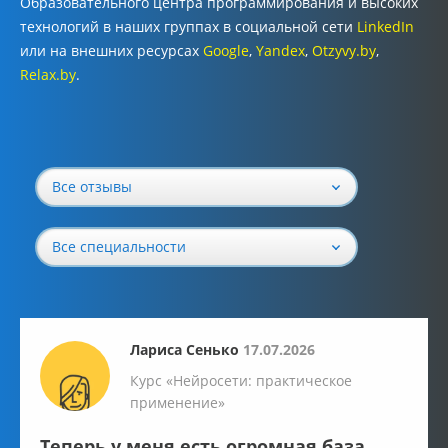
Образовательного центра программирования и высоких
технологий в наших группах в социальной сети
LinkedIn
или на внешних ресурсах
Google
,
Y
andex
,
Otzyvy.by
,
Relax.by
.
Все отзывы
Все специальности
Лариса Сенько
17.07.2026
Курс «Нейросети: практическое
применение»
Теперь у меня есть огромная база