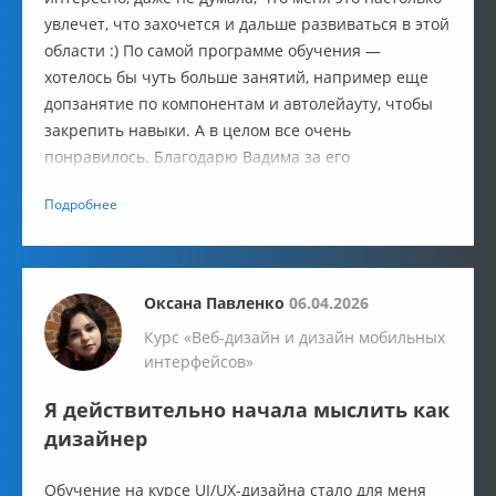
увлечет, что захочется и дальше развиваться в этой
области :) По самой программе обучения —
хотелось бы чуть больше занятий, например еще
допзанятие по компонентам и автолейауту, чтобы
закрепить навыки. А в целом все очень
понравилось. Благодарю Вадима за его
профессионализм и желаю ему дальнейшего
Подробнее
развития и талантливых студентов!
Оксана Павленко
06.04.2026
Курс «Веб-дизайн и дизайн мобильных
интерфейсов»
Я действительно начала мыслить как
дизайнер
Обучение на курсе UI/UX-дизайна стало для меня