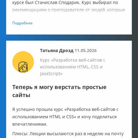
курсе был Станислав Сподарик. Курс выбирал по
рекомендациям о преподавателе от людей, которые
прошли у него обучение и успешно сменили
Подробнее
профессию на работу в IT.
Татьяна Дрозд
11.05.2026
Курс «Разработка веб-сайтов с
использованием HTML, CSS и
JavaScript»
Теперь я могу верстать простые
сайты
Я успешно прошла курс «Разработка веб-сайтов с
использованием HTML и CSS» и хочу поделиться
впечатлениями.
Плюсы: Лекции высылаются раз в неделю на почту