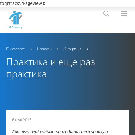
fbq('track', 'PageView');
IT-Academy
Новости
Интервью
Практика и еще раз
практика
6 мая 2015
Для чего необходимо проходить стажировку в