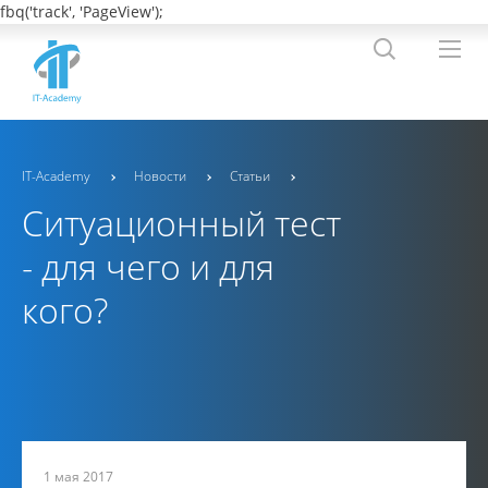
fbq('track', 'PageView');
IT-Academy
Новости
Статьи
Cитуационный тест
- для чего и для
кого?
1 мая 2017