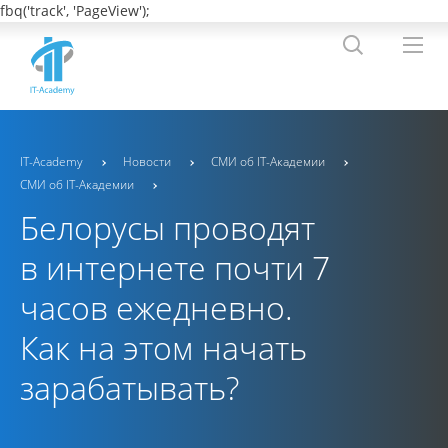
fbq('track', 'PageView');
IT-Academy
Новости
СМИ об IT-Академии
СМИ об IT-Академии
Белорусы проводят
в интернете почти 7
часов ежедневно.
Как на этом начать
зарабатывать?