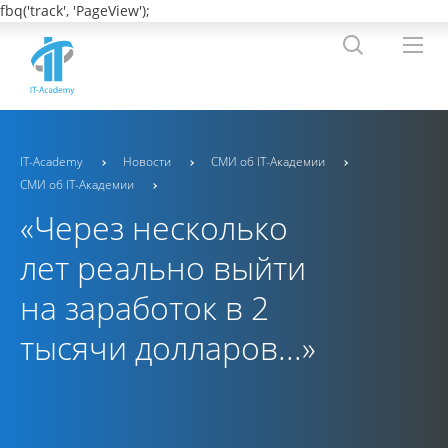
fbq('track', 'PageView');
IT-Academy
Новости
СМИ об IT-Академии
СМИ об IT-Академии
«Через несколько
лет реально выйти
на заработок в 2
тысячи долларов...»