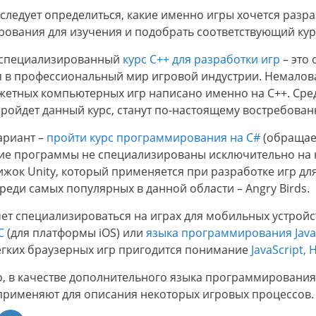
следует определиться, какие именно игры хочется разра
ования для изучения и подобрать соответствующий кур
 специализированный
курс C++ для разработки игр
– это
я в профессиональный мир игровой индустрии. Немало
етных компьютерных игр написано именно на С++. Среди 
о пройдет данный курс, станут по-настоящему востребов
ариант –
пройти курс программирования на C#
(обращае
е программы не специализированы исключительно на н
ижок Unity, который применяется при разработке игр дл
реди самых популярных в данной области – Angry Birds.
очет специализироваться на играх для мобильных устрой
C
(для платформы iOS) или
языка программирования Java
ёгких браузерных игр пригодится понимание
JavaScript,
о, в качестве дополнительного языка программировани
 применяют для описания некоторых игровых процессов.