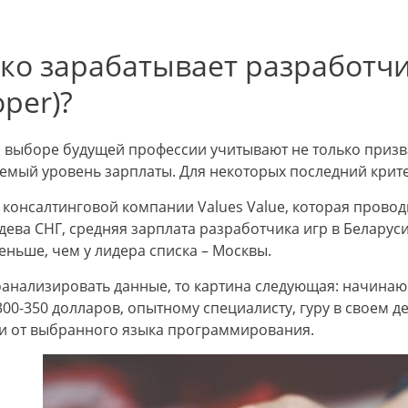
ко зарабатывает разработчи
oper)?
 выборе будущей профессии учитывают не только призва
емый уровень зарплаты. Для некоторых последний крит
консалтинговой компании Values Value, которая провод
ева СНГ, средняя зарплата разработчика игр в Беларуси 
еньше, чем у лидера списка – Москвы.
оанализировать данные, то картина следующая: начина
300-350 долларов, опытному специалисту, гуру в своем де
и от выбранного языка программирования.