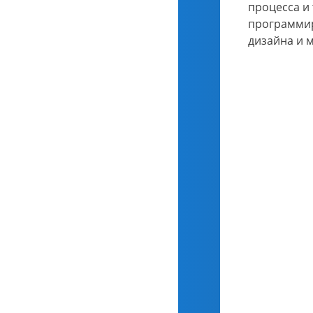
процесса и 
программир
дизайна и 