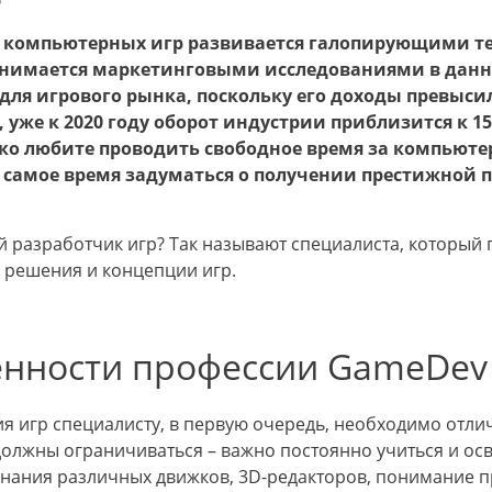
 компьютерных игр развивается галопирующими т
анимается маркетинговыми исследованиями в данной
для игрового рынка, поскольку его доходы превыс
 уже к 2020 году оборот индустрии приблизится к 1
ько любите проводить свободное время за компьюте
, самое время задуматься о получении престижной 
ой разработчик игр? Так называют специалиста, который
 решения и концепции игр.
нности профессии GameDev
ия игр специалисту, в первую очередь, необходимо отл
должны ограничиваться – важно постоянно учиться и ос
знания различных движков, 3D-редакторов, понимание 