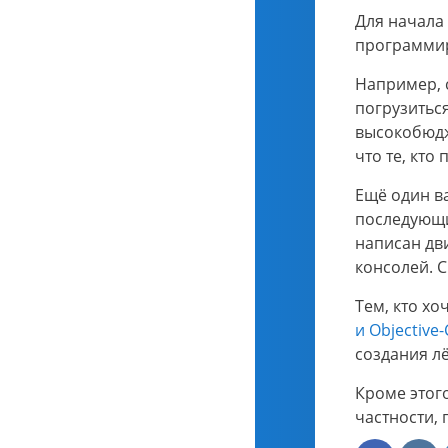
Для начала 
программир
Например,
погрузитьс
высокобюдж
что те, кт
Ещё один в
последующи
написан дв
консолей. С
Тем, кто х
и Objective-
создания л
Кроме этог
частности,