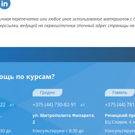
ичная перепечатка или любое иное использование материалов с с
ерссылки, ведущей на первоисточник (точный адрес страницы на w
ощь по курсам?
Гродно
Гомель
–22
+375 (44) 730-82-91
+375 (44) 781
A1
A1
,
ул. Митрополита Филарета,
Речицкий про
2
БЦ Славия, 4 
30 до
Консультируем с 8:30 до
Консультируем