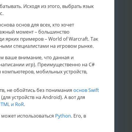
батывать. Исходя из этого, выбрать язык
с.
 основа основ для всех, кто хочет
важный момент – большинство
ярких примеров – World of Warcraft. Так
анными специалистами на игровом рынке.
м ваше внимание, что данная и
аписании игр). Преимущественно на С#
я компьютеров, мобильных устройств,
ств, не обойтись без понимания
основ Swift
(для устройств на Android). А вот для
 HTML и RoR
.
я может использоваться
Python
. Его, в