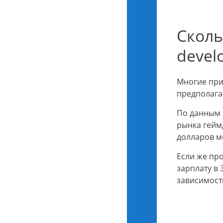
Сколь
devel
Многие при
предполага
По данным 
рынка геймд
долларов м
Если же пр
зарплату в 
зависимост