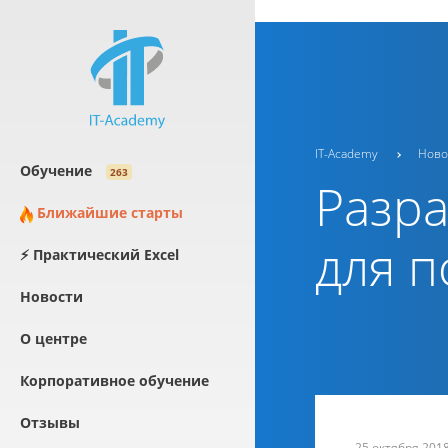
fbq('track', 'PageView');
IT-Academy
Ново
Обучение
263
Разра
Ближайшие старты
для п
⚡ Практический Excel
Новости
О центре
Корпоративное обучение
Отзывы
25 октября 201