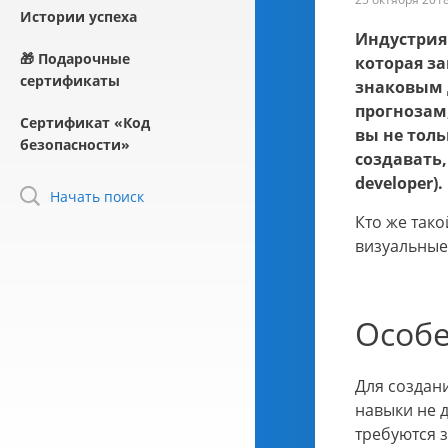
Истории успеха
Индустрия
🎁 Подарочные
которая з
сертификаты
знаковым 
прогнозам,
Сертификат «Код
вы не тол
безопасности»
создавать
developer).
Начать поиск
Кто же так
визуальные
Особе
Для создан
навыки не 
требуются 