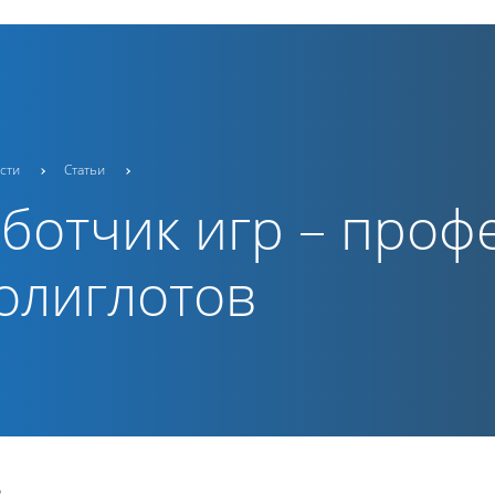
сти
Статьи
ботчик игр – проф
олиглотов
8