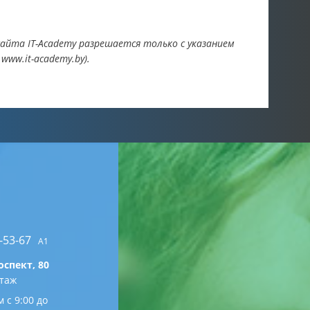
айта IT-Academy разрешается только с указанием
ww.it-academy.by).
-53-67
A1
спект, 80
этаж
 с 9:00 до