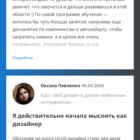
увлечет, что захочется и дальше развиваться в этой
области :) По самой программе обучения —
хотелось бы чуть больше занятий, например еще
допзанятие по компонентам и автолейауту, чтобы
закрепить навыки. А в целом все очень
понравилось. Благодарю Вадима за его
профессионализм и желаю ему дальнейшего
Подробнее
развития и талантливых студентов!
Оксана Павленко
06.04.2026
Курс «Веб-дизайн и дизайн мобильных
интерфейсов»
Я действительно начала мыслить как
дизайнер
Обучение на курсе UI/UX-дизайна стало для меня