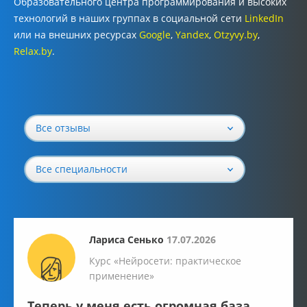
Образовательного центра программирования и высоких
технологий в наших группах в социальной сети
LinkedIn
или на внешних ресурсах
Google
,
Y
andex
,
Otzyvy.by
,
Relax.by
.
Все отзывы
Все специальности
Лариса Сенько
17.07.2026
Курс «Нейросети: практическое
применение»
Теперь у меня есть огромная база