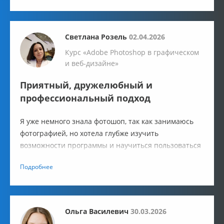
Светлана Розель
02.04.2026
Курс «Adobe Photoshop в графическом
и веб-дизайне»
Приятный, дружелюбный и
профессиональный подход
Я уже немного знала фотошоп, так как занимаюсь
фотографией, но хотела глубже изучить
возможности программы и научиться пользоваться
ею на более профессиональном уровне. Курс в IT-
Подробнее
Academy выбрала, доверившись отзывам.
Ольга Василевич
30.03.2026