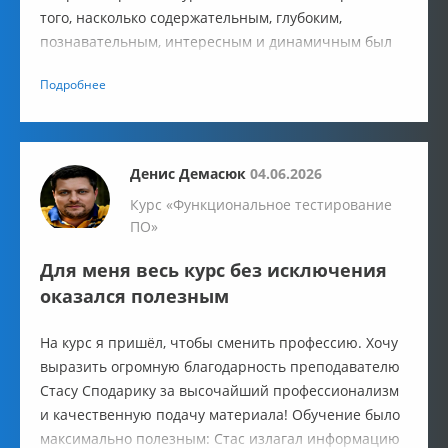
того, насколько содержательным, глубоким,
познавательным, интересным и динамичным был
этот курс. Все занятия — на одном дыхании!! Он
Подробнее
превзошел все мои ожидания!!!
Денис Демасюк
04.06.2026
Курс «Функциональное тестирование
ПО»
Для меня весь курс без исключения
оказался полезным
На курс я пришёл, чтобы сменить профессию. Хочу
выразить огромную благодарность преподавателю
Стасу Сподарику за высочайший профессионализм
и качественную подачу материала! Обучение было
максимально полезным: Стас излагал информацию