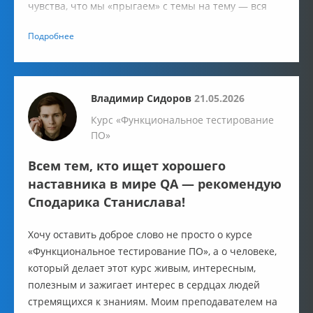
чувства, что мы «прыгаем» с темы на тему — вся
информация дается поэтапно и полно. Нагрузка в
Подробнее
течение всего учебного процесса была умеренной.
Владимир Сидоров
21.05.2026
Курс «Функциональное тестирование
ПО»
Всем тем, кто ищет хорошего
наставника в мире QA — рекомендую
Сподарика Станислава!
Хочу оставить доброе слово не просто о курсе
«Функциональное тестирование ПО», а о человеке,
который делает этот курс живым, интересным,
полезным и зажигает интерес в сердцах людей
стремящихся к знаниям. Моим преподавателем на