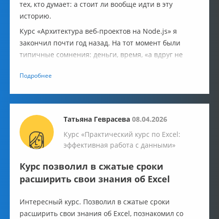
тех, кто думает: а стоит ли вообще идти в эту
историю.
Курс «Архитектура веб-проектов на Node.js» я
закончил почти год назад. На тот момент были
типичные сомнения: деньги, время, «а вдруг не
зайдёт». Сразу скажу: впечатления тогда остались
Подробнее
положительные.
Татьяна Геврасева
08.04.2026
Курс «Практический курс по Excel:
эффективная работа с данными»
Курс позволил в сжатые сроки
расширить свои знания об Excel
Интересный курс. Позволил в сжатые сроки
расширить свои знания об Excel, познакомил со