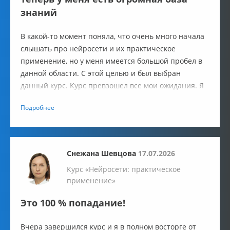
знаний
В какой-то момент поняла, что очень много начала
слышать про нейросети и их практическое
применение, но у меня имеется большой пробел в
данной области. С этой целью и был выбран
данный курс. Курс превзошел все мои ожидания. Я
прямо чувствую, как я шагнула вперед и повысила
Подробнее
уровень своей квалификации.
Снежана Шевцова
17.07.2026
Курс «Нейросети: практическое
применение»
Это 100 % попадание!
Вчера завершился курс и я в полном восторге от