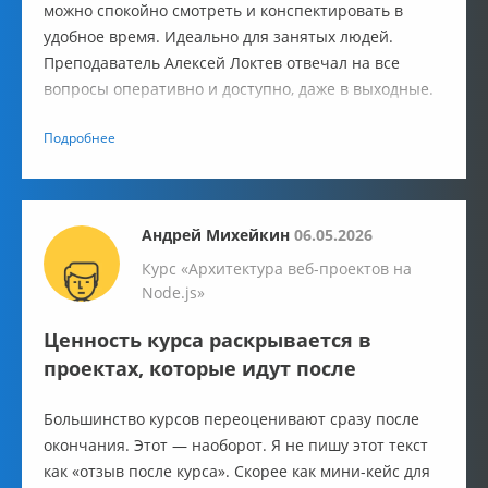
можно спокойно смотреть и конспектировать в
удобное время. Идеально для занятых людей.
Преподаватель Алексей Локтев отвечал на все
вопросы оперативно и доступно, даже в выходные.
Материала много, но искать что-то дополнительно в
Подробнее
интернете не придётся. В лекциях есть всё для
крепкой базы, чтобы сверстать простой сайт.
Андрей Михейкин
06.05.2026
Курс «Архитектура веб-проектов на
Node.js»
Ценность курса раскрывается в
проектах, которые идут после
Большинство курсов переоценивают сразу после
окончания. Этот — наоборот. Я не пишу этот текст
как «отзыв после курса». Скорее как мини-кейс для