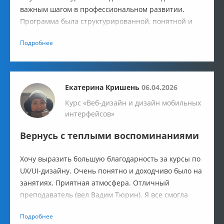
важным шагом в профессиональном развитии.
Программа была структурированной, понятной и
при этом глубокой — от основ пользовательского
Подробнее
опыта до создания полноценного дизайн-проекта.
Екатерина Кришень
06.04.2026
Курс «Веб-дизайн и дизайн мобильных
интерфейсов»
Вернусь с теплыми воспоминаниями
Хочу выразить большую благодарность за курсы по
UX/UI-дизайну. Очень понятно и доходчиво было на
занятиях. Приятная атмосфера. Отличный
преподаватель (вел Вадим Тюрин). Я все смогла
понять и всему научиться. Была рада даже в
Подробнее
непогоду идти на лекции.