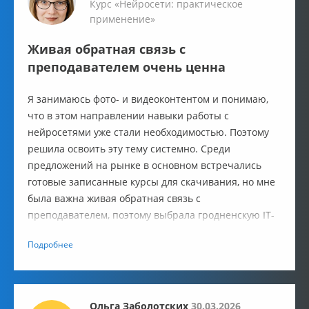
Курс «Нейросети: практическое
применение»
Живая обратная связь с
преподавателем очень ценна
Я занимаюсь фото- и видеоконтентом и понимаю,
что в этом направлении навыки работы с
нейросетями уже стали необходимостью. Поэтому
решила освоить эту тему системно. Среди
предложений на рынке в основном встречались
готовые записанные курсы для скачивания, но мне
была важна живая обратная связь с
преподавателем, поэтому выбрала гродненскую IT-
Academy. Кроме того, я уже проходила обучение
Подробнее
здесь в 2021 году и осталась довольна качеством.
Ольга Заболотских
30.03.2026