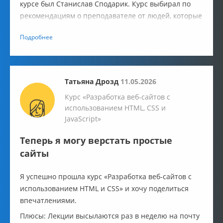
курсе был Станислав Сподарик. Курс выбирал по
рекомендациям о преподавателе от людей, которые
прошли у него обучение и успешно сменили
Подробнее
профессию на работу в IT.
Татьяна Дрозд
11.05.2026
Курс «Разработка веб-сайтов с
использованием HTML, CSS и
JavaScript»
Теперь я могу верстать простые
сайты
Я успешно прошла курс «Разработка веб-сайтов с
использованием HTML и CSS» и хочу поделиться
впечатлениями.
Плюсы: Лекции высылаются раз в неделю на почту