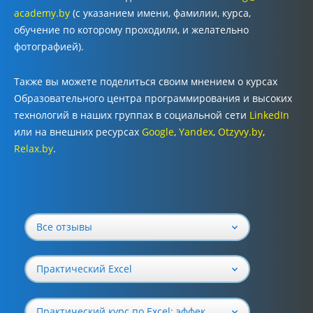
academy.by
(с указанием
имени, фамилии, курса,
обучение по которому проходили, и желательно
фотографией).
Также вы можете поделиться своим мнением о курсах
Образовательного центра программирования и высоких
технологий в наших группах в социальной сети
LinkedIn
или на внешних ресурсах
Google
,
Y
andex
,
Otzyvy.by
,
Relax.by
.
Все отзывы
Практический Excel
Практический курс по Excel: эффективная работа с данными